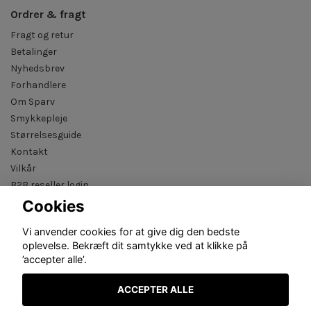
Ordrer & fragt
Fragt og retur
Betalinger
Nyhedsbrev
Forhandlere
Om Sparv
Smykkepleje
Størrelsesguide
Kontakt
Vilkår
B2B reseller login
Cookies
Vi anvender cookies for at give dig den bedste
oplevelse. Bekræft dit samtykke ved at klikke på
’accepter alle’.
ACCEPTER ALLE