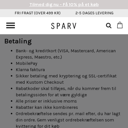
Tilmed dig nu - Få 10% på et køb
FRI FRAGT (OVER 499 KR)
2-5 DAGES LEVERING
Betaling
Bank- og kreditkort (VISA, Mastercard, American
Express, Maestro, etc.)
MobilePay
Klarna faktura
Sikker betaling med kryptering og SSL-certifikat
med Kustom Checkout
Rabatkoder skal tilføjes, når du kommer frem til
betalingssiden for at være gyldige
Alle priser er inklusive moms
Rabatter kan ikke kombineres
Ordrebekræftelse sendes pr. mail efter, du har lagt
din ordre. Gem venligst ordrebekræftelsen som
kvittering for dit køb