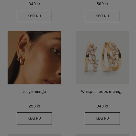
349 kr
599 kr
KØB NU
KØB NU
Jolly øreringe
Whisper hoops øreringe
299 kr
349 kr
KØB NU
KØB NU