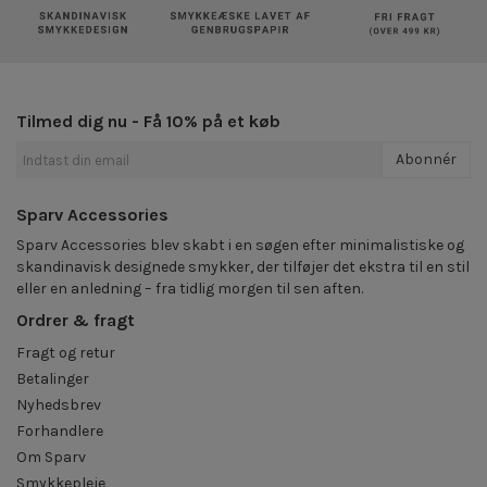
Tilmed dig nu - Få 10% på et køb
Abonnér
Sparv Accessories
Sparv Accessories blev skabt i en søgen efter minimalistiske og
skandinavisk designede smykker, der tilføjer det ekstra til en stil
eller en anledning – fra tidlig morgen til sen aften.
Ordrer & fragt
Fragt og retur
Betalinger
Nyhedsbrev
Forhandlere
Om Sparv
Smykkepleje