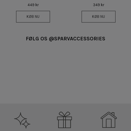
449 kr
349 kr
KØB NU
KØB NU
FØLG OS @SPARVACCESSORIES