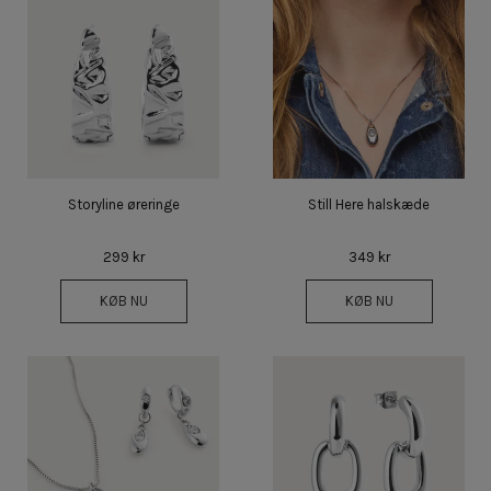
Storyline øreringe
Still Here halskæde
299 kr
349 kr
KØB NU
KØB NU