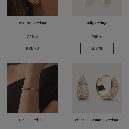
Dewdrop øreringe
Daily øreringe
299 kr
299 kr
KØB NU
KØB NU
Stellar armbånd
Weekend Wander øreringe