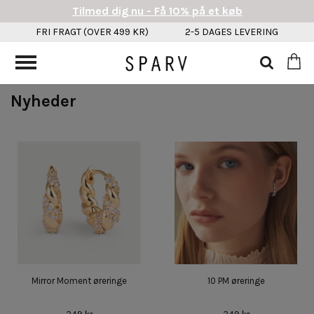
Tilmed dig nu - Få 10% på et køb
FRI FRAGT (OVER 499 KR)
2-5 DAGES LEVERING
Nyheder
Mirror Moment øreringe
10 PM øreringe