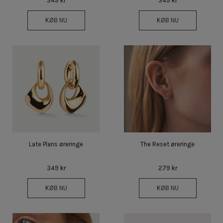
349 kr
349 kr
KØB NU
KØB NU
Late Plans øreringe
The Reset øreringe
349 kr
279 kr
KØB NU
KØB NU