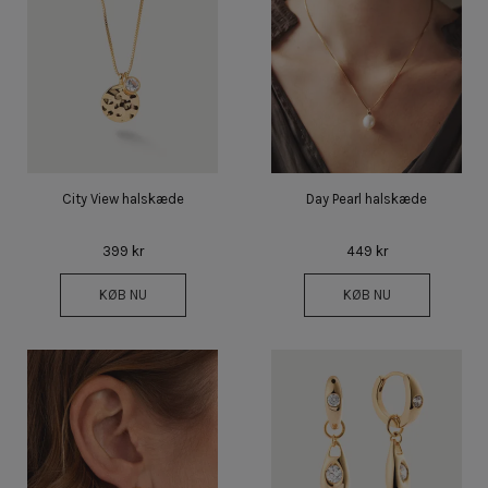
City View halskæde
Day Pearl halskæde
399 kr
449 kr
KØB NU
KØB NU