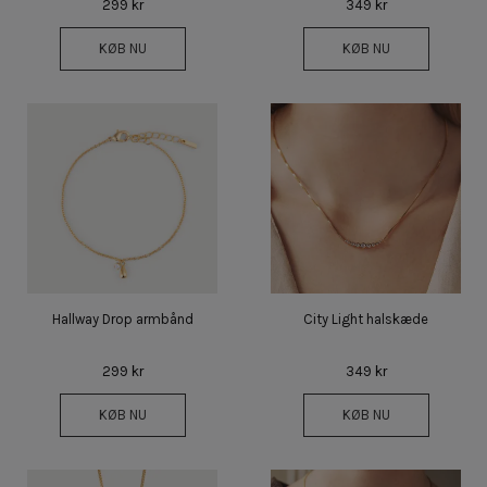
299 kr
349 kr
KØB NU
KØB NU
Hallway Drop armbånd
City Light halskæde
299 kr
349 kr
KØB NU
KØB NU