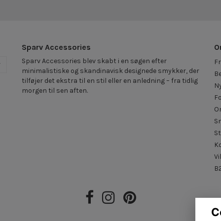
Sparv Accessories
O
Sparv Accessories blev skabt i en søgen efter
Fr
r
minimalistiske og skandinavisk designede smykker, der
Be
tilføjer det ekstra til en stil eller en anledning – fra tidlig
N
morgen til sen aften.
F
O
S
St
K
Vi
B2
C