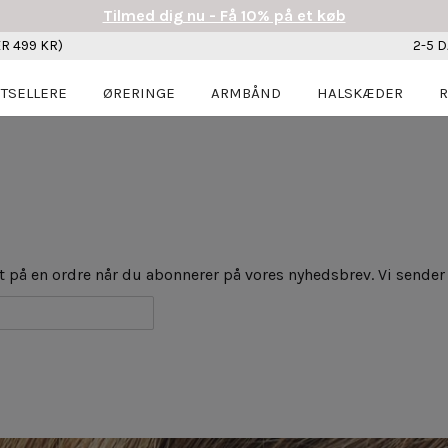
Tilmed dig nu - Få 10% på et køb
R 499 KR)
2-5 
TSELLERE
ØRERINGE
ARMBÅND
HALSKÆDER
R
t på en ordre når du abonnerer på vores nyhedsbrev. Vi sender