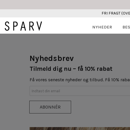
FRI FRAGT (OVE
NYHEDER
BES
Nyhedsbrev
Tilmeld dig nu – få 10% rabat
Få vores seneste nyheder og tilbud. Få 10% raba
ABONNÉR