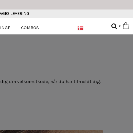
DAGES LEVERING
0
INGE
COMBOS
 dig din velkomstkode, når du har tilmeldt dig.