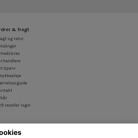
rdrer & fragt
agt og retur
talinger
yhedsbrev
orhandlere
m Sparv
mykkepleje
ørrelsesguide
ontakt
lkår
B reseller login
ookies