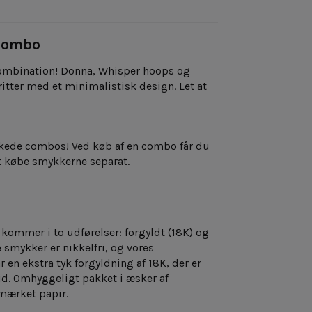
 combo
ombination! Donna, Whisper hoops og
itter med et minimalistisk design. Let at
kede combos! Ved køb af en combo får du
at købe smykkerne separat.
o
kommer i to udførelser: forgyldt (18K) og
 smykker er nikkelfri, og vores
en ekstra tyk forgyldning af 18K, der er
id.
Omhyggeligt pakket i æsker af
mærket papir.