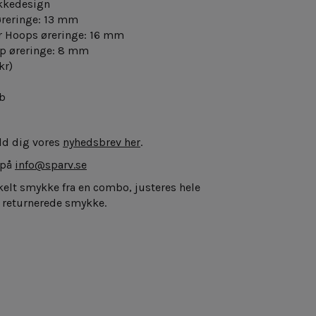
kkedesign
øreringe: 13 mm
er Hoops øreringe: 16 mm
op øreringe: 8 mm
kr)
b
eld dig vores
nyhedsbrev her
.
 på
info@sparv.se
kelt smykke fra en combo, justeres hele
et returnerede smykke.