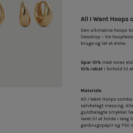
All I Want Hoops
Den ultimative hoops k
Dewdrop – tre hoopfavor
bruge og let at elske.
Spar 10%
med vores els
10% rabat
i forhold til 
Materiale
All I Want Hoops comb
sølvbelagt messing. Alle
guldbelagte smykker har 
lavet til at holde i lang t
genbrugspapir og FSC-