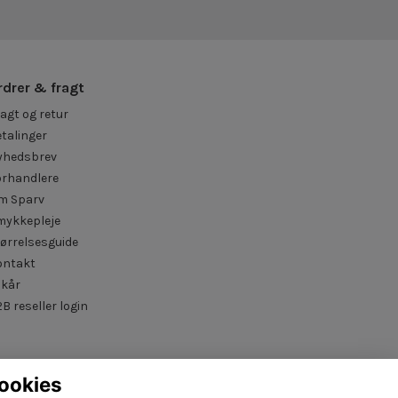
rdrer & fragt
agt og retur
talinger
yhedsbrev
orhandlere
m Sparv
mykkepleje
ørrelsesguide
ontakt
lkår
B reseller login
ookies