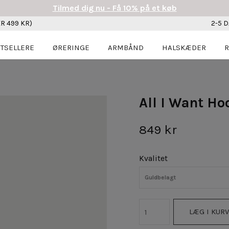
Tilmed dig nu - Få 10% på et køb
R 499 KR)
2-5 
TSELLERE
ØRERINGE
ARMBÅND
HALSKÆDER
R
All I Want H
849 kr
Kvalitet
Guldbelagt
LÆG I KURV