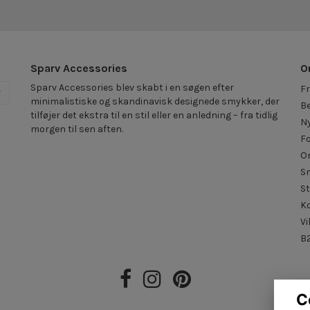
Sparv Accessories
O
Sparv Accessories blev skabt i en søgen efter
Fr
r
minimalistiske og skandinavisk designede smykker, der
Be
tilføjer det ekstra til en stil eller en anledning – fra tidlig
N
morgen til sen aften.
F
O
S
St
K
Vi
B2
C