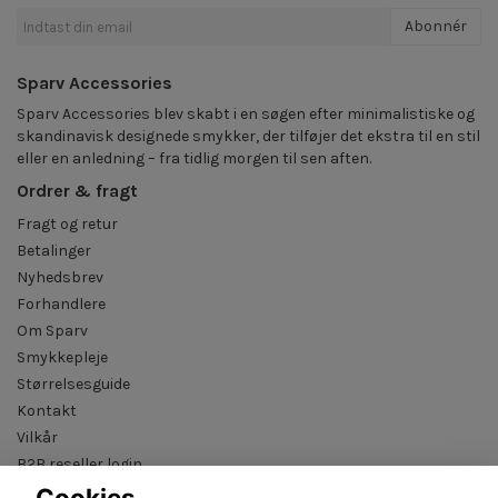
Abonnér
Sparv Accessories
Sparv Accessories blev skabt i en søgen efter minimalistiske og
skandinavisk designede smykker, der tilføjer det ekstra til en stil
eller en anledning – fra tidlig morgen til sen aften.
Ordrer & fragt
Fragt og retur
Betalinger
Nyhedsbrev
Forhandlere
Om Sparv
Smykkepleje
Størrelsesguide
Kontakt
Vilkår
B2B reseller login
Cookies