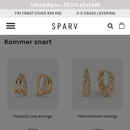
Tilmed dig nu - Få 10% på et køb
FRI FRAGT (OVER 499 KR)
2-5 DAGES LEVERING
Kommer snart
Heavenly Stay øreringe
Mirror Moment øreringe