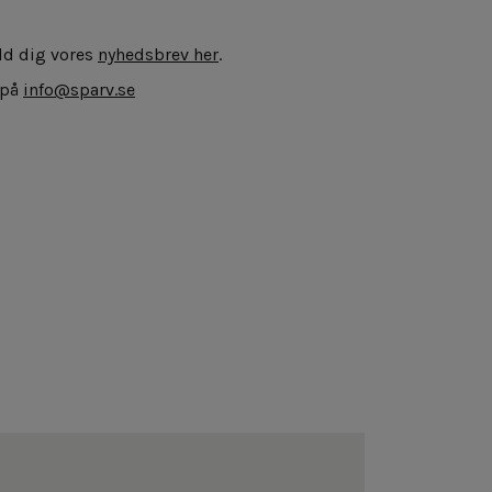
eld dig vores
nyhedsbrev her
.
 på
info@sparv.se