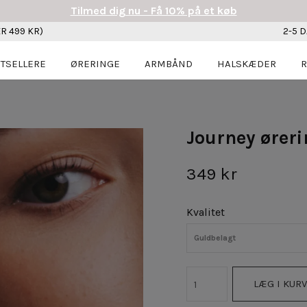
Tilmed dig nu - Få 10% på et køb
R 499 KR)
2-5 
TSELLERE
ØRERINGE
ARMBÅND
HALSKÆDER
R
Journey ører
349 kr
Kvalitet
Guldbelagt
LÆG I KURV