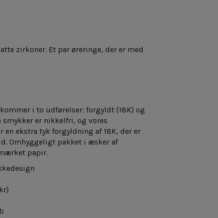
te zirkoner. Et par øreringe, der er med
 kommer i to udførelser: forgyldt (18K) og
 smykker er nikkelfri, og vores
en ekstra tyk forgyldning af 18K, der er
id.
Omhyggeligt pakket i æsker af
mærket papir.
kkedesign
kr)
b