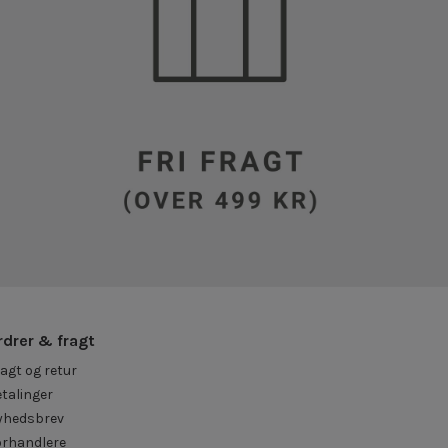
rdrer & fragt
agt og retur
talinger
yhedsbrev
orhandlere