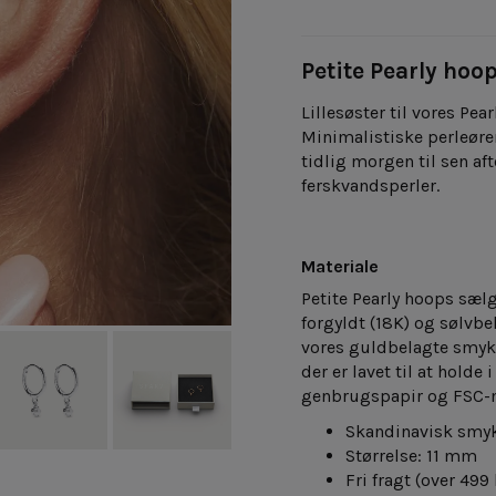
Petite Pearly hoo
Lillesøster til vores Pe
Minimalistiske perleøreri
tidlig morgen til sen af
ferskvandsperler.
Materiale
Petite Pearly hoops sæl
forgyldt (18K) og sølvbe
vores guldbelagte smykke
der er lavet til at holde i
genbrugspapir og FSC-
Skandinavisk smy
Størrelse: 11 mm
Fri fragt
(over 499 