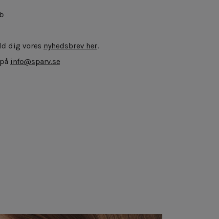
b
eld dig vores
nyhedsbrev her
.
 på
info@sparv.se