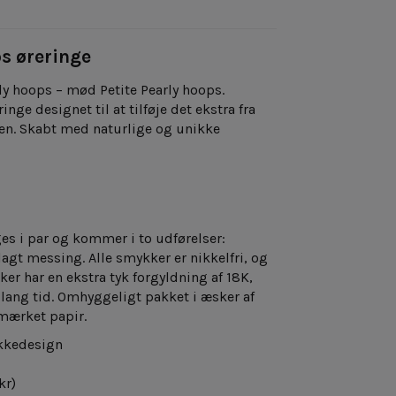
ps øreringe
arly hoops – mød Petite Pearly hoops.
nge designet til at tilføje det ekstra fra
ten. Skabt med naturlige og unikke
ges
i par og kommer i to udførelser:
lagt messing. Alle smykker er nikkelfri, og
r har en ekstra tyk forgyldning af 18K,
 lang tid.
Omhyggeligt pakket i æsker af
mærket papir.
kkedesign
kr)