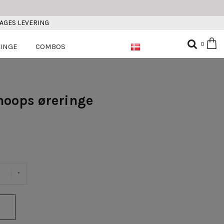
DAGES LEVERING
0
INGE
COMBOS
 hoops øreringe