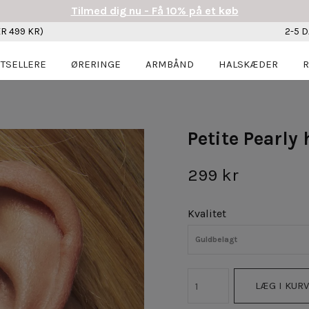
Tilmed dig nu - Få 10% på et køb
R 499 KR)
2-5 
TSELLERE
ØRERINGE
ARMBÅND
HALSKÆDER
R
Petite Pearly
299 kr
Kvalitet
Guldbelagt
LÆG I KURV