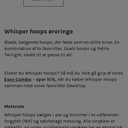
Whisper hoops øreringe
Bløde, bølgende hoops, der føles som en stille brise. En
kombination af to favoritter, Goals hoops og Petite
Twilight, skabt til at passe til alt.
Elsker du Whisper Hoops? Så må du ikke gå glip af vores
Easy Combo
–
spar 10%,
når du køber Whisper Hoops
sammen med vores favoritter Dewdrop.
Materiale
Whisper hoops sælges
i par og kommer i to udførelser:
forgyldt (18K) og sølvbelagt messing. Alle smykker er
nikkelfri, og vores guldbelagte smykker har en ekstra tyk