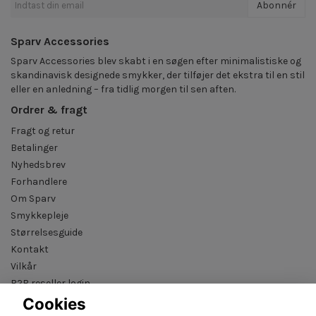
Abonnér
Sparv Accessories
Sparv Accessories blev skabt i en søgen efter minimalistiske og
skandinavisk designede smykker, der tilføjer det ekstra til en stil
eller en anledning – fra tidlig morgen til sen aften.
Ordrer & fragt
Fragt og retur
Betalinger
Nyhedsbrev
Forhandlere
Om Sparv
Smykkepleje
Størrelsesguide
Kontakt
Vilkår
B2B reseller login
Cookies